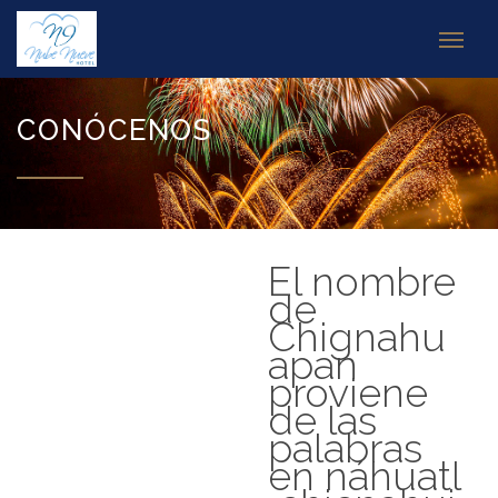
CONÓCENOS
El nombre
de
Chignahu
apan
proviene
de las
palabras
en náhuatl