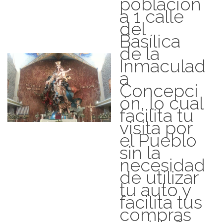
población
a 1 calle
del
Basílica
de la
Inmaculad
a
Concepci
ón, lo cual
facilita tu
visita por
el Pueblo
sin la
necesidad
de utilizar
tu auto y
facilita tus
compras