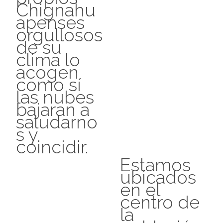
Chignahu
apenses
orgullosos
de su
clima lo
acogen
como sí
las nubes
bajaran a
saludarno
s y
coincidir.
Estamos
ubicados
en el
centro de
la