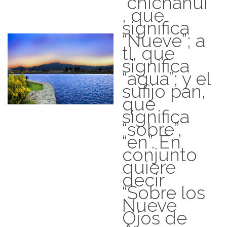
chicnahui
, que
significa
“Nueve”; a
tl, que
significa
“agua”; y el
sufijo pan,
que
significa
“sobre”,
“en”. En
conjunto
quiere
decir
“Sobre los
Nueve
Ojos de