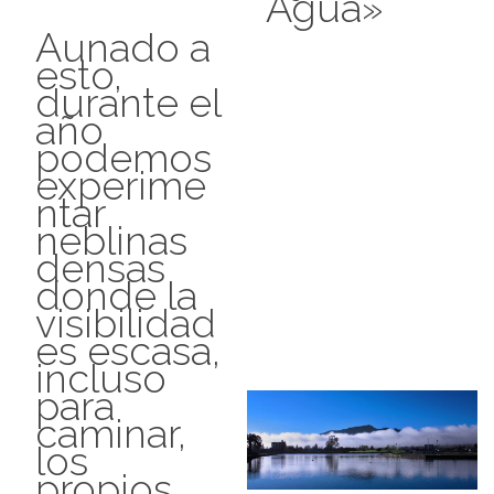
Agua»
Aunado a
esto,
durante el
año
podemos
experime
ntar
neblinas
densas
donde la
visibilidad
es escasa,
incluso
para
caminar,
los
propios