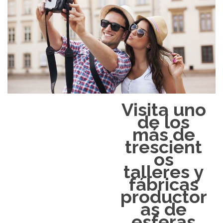
Visita uno
de los
más de
trescient
os
talleres y
fábricas
productor
as de
esferas